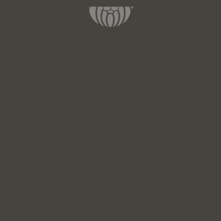
L'edizione della fiera
JCK 2026
inizia il 29 Maggio e
prosegue
fino a lunedì 1 Giugno.
Si tratta del più
importante raduno mondiale del settore della
gioielleria, una destinazione unica con la più ampia
selezione di professionisti e prodotti.
Contattateci e programmate la vostra
visita
!
Venite a trovarci a JCK 2026 - Stand
18019
News ed Eventi